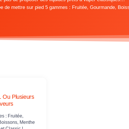
idée de mettre sur pied 5 gammes : Fruitée, Gourmande, Bois
1 Ou Plusieurs
veurs
 : Fruitée,
oissons, Menthe
et Classic !