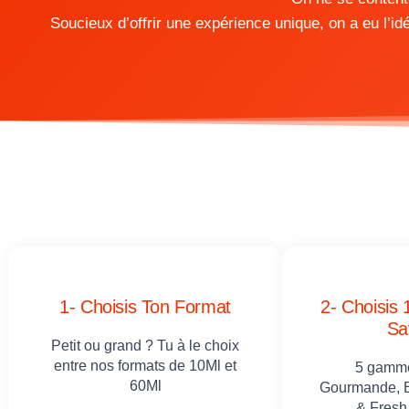
Soucieux d’offrir une expérience unique, on a eu l’
1- Choisis Ton Format
2- Choisis 
Sa
Petit ou grand ? Tu à le choix
entre nos formats de 10Ml et
5 gammes
60Ml
Gourmande, B
& Fresh 