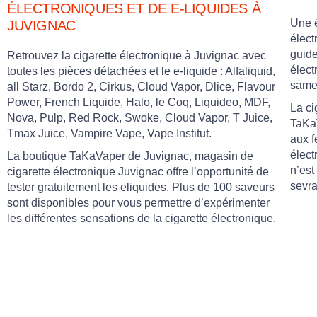
ÉLECTRONIQUES ET DE E-LIQUIDES À
Une é
JUVIGNAC
élect
guide
Retrouvez la cigarette électronique à Juvignac avec
élect
toutes les pièces détachées et le e-liquide : Alfaliquid,
samed
all Starz, Bordo 2, Cirkus, Cloud Vapor, Dlice, Flavour
Power, French Liquide, Halo, le Coq, Liquideo, MDF,
La ci
Nova, Pulp, Red Rock, Swoke, Cloud Vapor, T Juice,
TaKaV
Tmax Juice, Vampire Vape, Vape Institut.
aux f
élect
La boutique TaKaVaper de Juvignac, magasin de
n’est
cigarette électronique Juvignac offre l’opportunité de
sevra
tester gratuitement les eliquides. Plus de 100 saveurs
sont disponibles pour vous permettre d’expérimenter
les différentes sensations de la cigarette électronique.