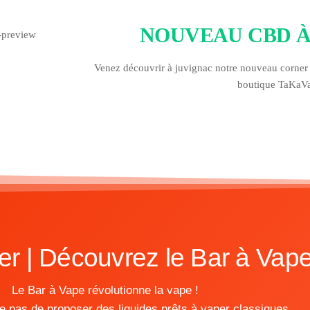
NOUVEAU CBD À
Venez découvrir à juvignac notre nouveau corne
boutique TaKaV
r | Découvrez le Bar à Vap
Le Bar à Vape révolutionne la vape !
e pas de proposer des liquides prêts à vaper classiques…