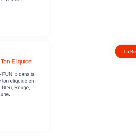
La Bo
 Ton Eliquide
» FUN » dans ta
 ton eliquide en :
, Bleu, Rouge,
aune.