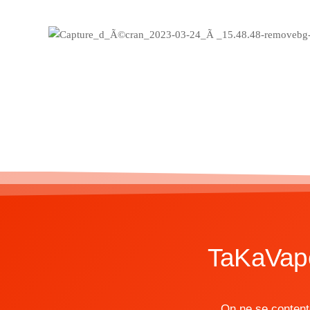
TaKaVape
On ne se content